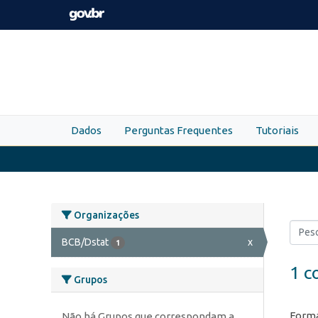
Skip to main content
Dados
Perguntas Frequentes
Tutoriais
Organizações
BCB/Dstat
x
1
1 c
Grupos
Forma
Não há Grupos que correspondam a