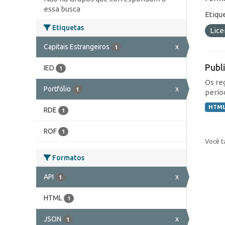
essa busca
Etiqu
Etiquetas
Lic
Capitais Estrangeiros
x
1
Publ
IED
1
Os re
Portfólio
x
1
perío
HTM
RDE
1
ROF
1
Você t
Formatos
API
x
1
HTML
1
JSON
x
1