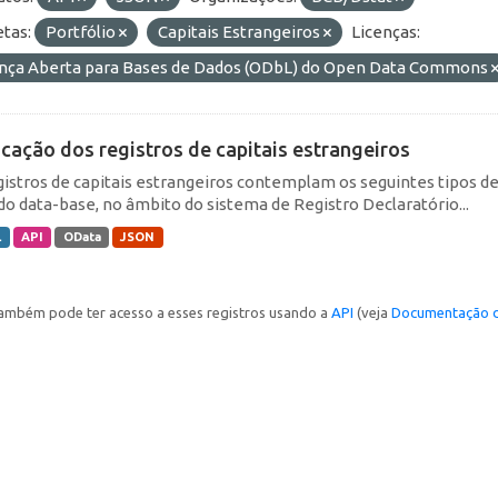
etas:
Portfólio
Capitais Estrangeiros
Licenças:
ença Aberta para Bases de Dados (ODbL) do Open Data Commons
icação dos registros de capitais estrangeiros
gistros de capitais estrangeiros contemplam os seguintes tipos d
do data-base, no âmbito do sistema de Registro Declaratório...
L
API
OData
JSON
ambém pode ter acesso a esses registros usando a
API
(veja
Documentação d