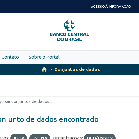
ACESSO À INFORMAÇÃO
IR
PARA
O
CONTEÚDO
Contato
Sobre o Portal
Conjuntos de dados
onjunto de dados encontrado
tos:
API
JSON
Organizações:
BCB/Dstat