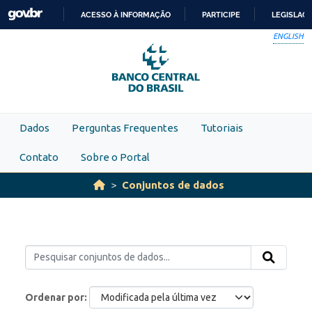
Skip to main content
ACESSO À INFORMAÇÃO
PARTICIPE
LEGISLAÇ
IR
ENGLISH
PARA
O
CONTEÚDO
Dados
Perguntas Frequentes
Tutoriais
Contato
Sobre o Portal
Conjuntos de dados
Ordenar por