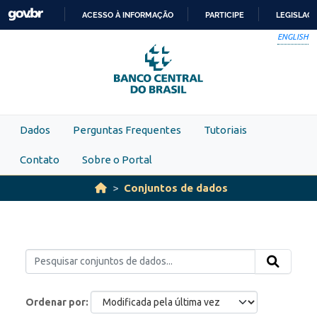
Skip to main content
ACESSO À INFORMAÇÃO
PARTICIPE
LEGISLAÇ
IR
ENGLISH
PARA
O
CONTEÚDO
Dados
Perguntas Frequentes
Tutoriais
Contato
Sobre o Portal
Conjuntos de dados
Ordenar por