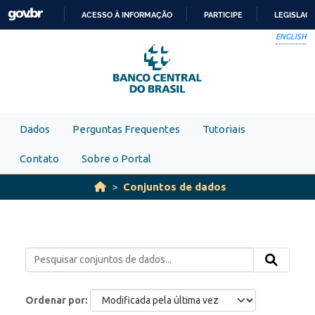
Skip to main content
ACESSO À INFORMAÇÃO
PARTICIPE
LEGISLAÇ
IR
ENGLISH
PARA
O
CONTEÚDO
Dados
Perguntas Frequentes
Tutoriais
Contato
Sobre o Portal
Conjuntos de dados
Ordenar por