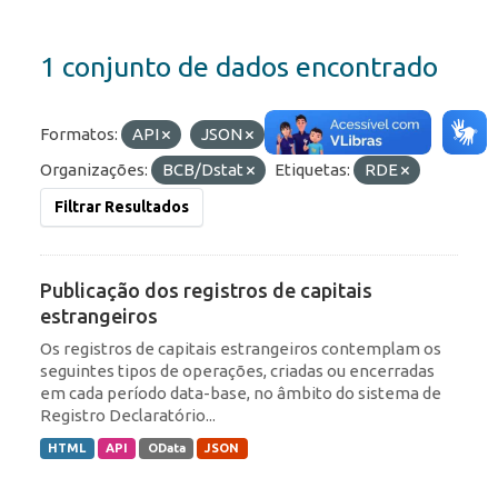
1 conjunto de dados encontrado
Formatos:
API
JSON
HTML
Organizações:
BCB/Dstat
Etiquetas:
RDE
Filtrar Resultados
Publicação dos registros de capitais
estrangeiros
Os registros de capitais estrangeiros contemplam os
seguintes tipos de operações, criadas ou encerradas
em cada período data-base, no âmbito do sistema de
Registro Declaratório...
HTML
API
OData
JSON