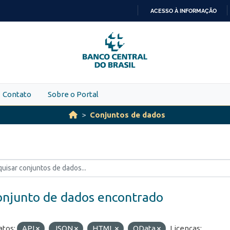
ACESSO À INFORMAÇÃO
IR
PARA
O
CONTEÚDO
Contato
Sobre o Portal
Conjuntos de dados
onjunto de dados encontrado
tos:
API
JSON
HTML
OData
Licenças: