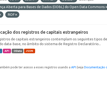
ença Aberta para Bases de Dados (ODbL) do Open Data Commons
ROF
icação dos registros de capitais estrangeiros
gistros de capitais estrangeiros contemplam os seguintes tipos d
do data-base, no âmbito do sistema de Registro Declaratório...
L
API
OData
JSON
ambém pode ter acesso a esses registros usando a
API
(veja
Documentação d