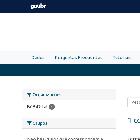
Skip to main content
Dados
Perguntas Frequentes
Tutoriais
Organizações
BCB/Dstat
1
1 c
Grupos
Forma
Não há Grupos que correspondam a