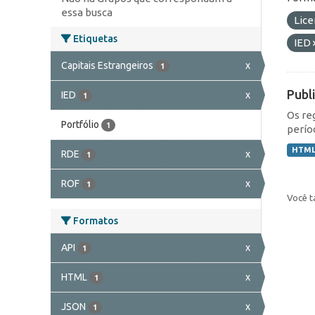
essa busca
Lic
Etiquetas
IED
Capitais Estrangeiros
x
1
Publ
IED
x
1
Os re
Portfólio
1
perío
HTM
RDE
x
1
ROF
x
1
Você t
Formatos
API
x
1
HTML
x
1
JSON
x
1