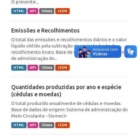
O presente...
HTML
API
OData
JSON
Emissões e Recolhimentos
O total das emissões e recolhimentos diários e o valor
líquido obtido pela subtração da emissão bruta do
recolhimento bruto. Base de dados de origem: Sistema
de administração do...
HTML
API
OData
JSON
Quantidades produzidas por ano e espécie
(cédulas e moedas)
O total produzido anualmente de cédulas e moedas.
Base de dados de origem: Sistema de administração do
Meio Circulante - Sismecir
HTML
API
OData
JSON