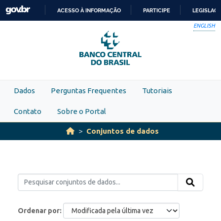
Skip to main content
ACESSO À INFORMAÇÃO
PARTICIPE
LEGISLAÇ
IR
ENGLISH
PARA
O
CONTEÚDO
Dados
Perguntas Frequentes
Tutoriais
Contato
Sobre o Portal
Conjuntos de dados
Ordenar por