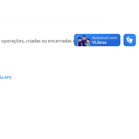
e operações, criadas ou encerradas em cada
a API
).