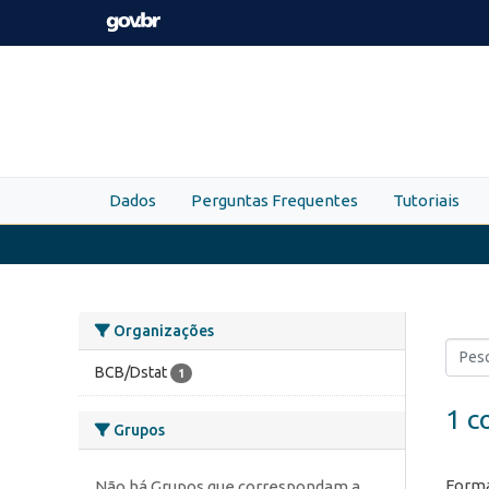
Skip to main content
Dados
Perguntas Frequentes
Tutoriais
Organizações
BCB/Dstat
1
1 c
Grupos
Forma
Não há Grupos que correspondam a