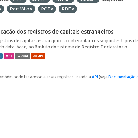
Portfólio
ROF
RDE
icação dos registros de capitais estrangeiros
gistros de capitais estrangeiros contemplam os seguintes tipos d
do data-base, no âmbito do sistema de Registro Declaratório...
L
API
OData
JSON
ambém pode ter acesso a esses registros usando a
API
(veja
Documentação d