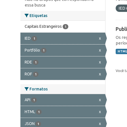
essa busca
IED
Etiquetas
Capitais Estrangeiros
1
Publ
Os re
IED
x
1
perío
Portfólio
x
1
HTM
RDE
x
1
Você t
ROF
x
1
Formatos
API
x
1
HTML
x
1
JSON
x
1