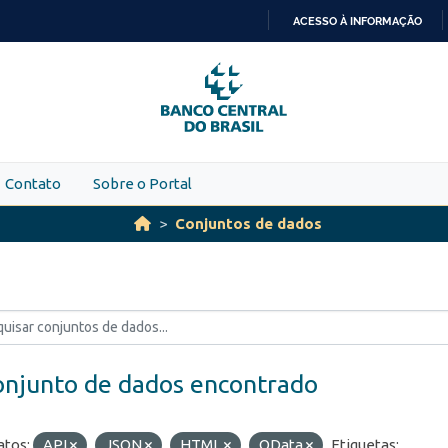
ACESSO À INFORMAÇÃO
IR
PARA
O
CONTEÚDO
Contato
Sobre o Portal
Conjuntos de dados
onjunto de dados encontrado
tos:
API
JSON
HTML
OData
Etiquetas: