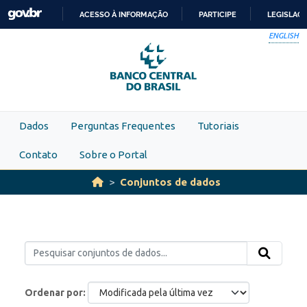
Skip to main content
ACESSO À INFORMAÇÃO
PARTICIPE
LEGISLAÇ
IR
ENGLISH
PARA
O
CONTEÚDO
Dados
Perguntas Frequentes
Tutoriais
Contato
Sobre o Portal
Conjuntos de dados
Ordenar por