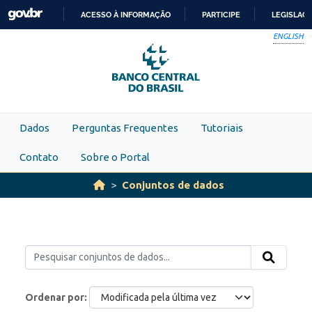
Skip to main content
ACESSO À INFORMAÇÃO
PARTICIPE
LEGISLAÇ
IR
ENGLISH
PARA
O
CONTEÚDO
Dados
Perguntas Frequentes
Tutoriais
Contato
Sobre o Portal
Conjuntos de dados
Ordenar por