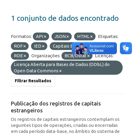
1 conjunto de dados encontrado
Formatos:
API
JSON
HTML
Etiquetas:
ROF
IED
Capitais Estrangeiros
RDE
Organizações:
BCB/Dstat
Licenças:
Licença Aberta para Bases de Dados (ODbL) do
Open Data Commons
Filtrar Resultados
Publicação dos registros de capitais
estrangeiros
Os registros de capitais estrangeiros contemplam os
seguintes tipos de operações, criadas ou encerradas
em cada período data-base, no âmbito do sistema de