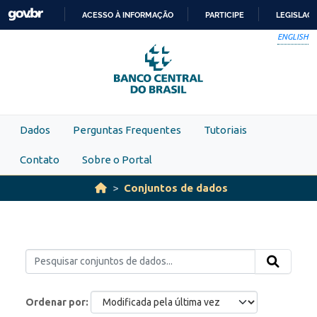
Skip to main content
ACESSO À INFORMAÇÃO
PARTICIPE
LEGISLAÇ
IR
ENGLISH
PARA
O
CONTEÚDO
Dados
Perguntas Frequentes
Tutoriais
Contato
Sobre o Portal
Conjuntos de dados
Ordenar por