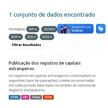
1 conjunto de dados encontrado
Formatos:
API
JSON
HTML
Etiquetas:
ROF
IED
RDE
Filtrar Resultados
Publicação dos registros de capitais
estrangeiros
Os registros de capitais estrangeiros contemplam os
seguintes tipos de operações, criadas ou encerradas
em cada período data-base, no âmbito do sistema de
Registro Declaratório...
HTML
API
OData
JSON