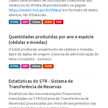
Dados selecionados de instituições financeiras dos
relatórios do IFData disponibilizados na página
https://www3.bcb.gov.br/ifdata/
em formato de dados
abertos. No IFData são...
HTML
API
OData
JSON
PDF
Quantidades produzidas por ano e espécie
(cédulas e moedas)
O total produzido anualmente de cédulas e moedas.
Base de dados de origem: Sistema de administração do
Meio Circulante - Sismecir
HTML
API
OData
JSON
Estatísticas do STR - Sistema de
Transferência de Reservas
Estatísticas das movimentações financeiras
transitadas no STR (Sistema de Transferência de
Reservas) processadas por meio de lançamentos nas