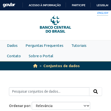
Skip to main content
ACESSO À INFORMAÇÃO
PARTICIPE
LEGISLAÇ
IR
ENGLISH
PARA
O
CONTEÚDO
Dados
Perguntas Frequentes
Tutoriais
Contato
Sobre o Portal
Conjuntos de dados
Ordenar por