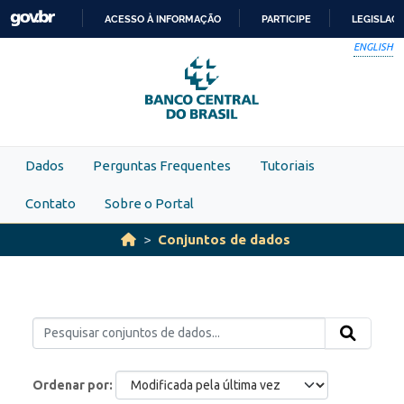
Skip to main content
ACESSO À INFORMAÇÃO
PARTICIPE
LEGISLAÇ
IR
ENGLISH
PARA
O
CONTEÚDO
Dados
Perguntas Frequentes
Tutoriais
Contato
Sobre o Portal
Conjuntos de dados
Ordenar por