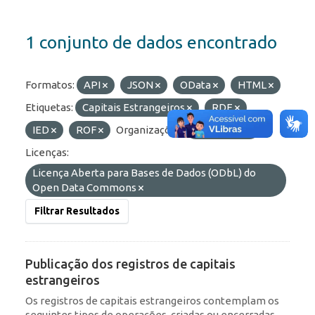
1 conjunto de dados encontrado
Formatos:
API
JSON
OData
HTML
Etiquetas:
Capitais Estrangeiros
RDE
IED
ROF
Organizações:
BCB/Dstat
Licenças:
Licença Aberta para Bases de Dados (ODbL) do
Open Data Commons
Filtrar Resultados
Publicação dos registros de capitais
estrangeiros
Os registros de capitais estrangeiros contemplam os
seguintes tipos de operações, criadas ou encerradas