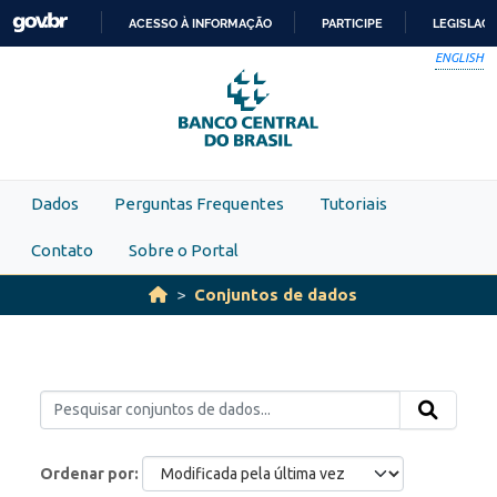
Skip to main content
ACESSO À INFORMAÇÃO
PARTICIPE
LEGISLAÇ
IR
ENGLISH
PARA
O
CONTEÚDO
Dados
Perguntas Frequentes
Tutoriais
Contato
Sobre o Portal
Conjuntos de dados
Ordenar por