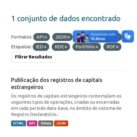
1 conjunto de dados encontrado
Formatos:
API
JSON
OData
HTML
Etiquetas:
IED
RDE
Portfólio
ROF
Filtrar Resultados
Publicação dos registros de capitais
estrangeiros
Os registros de capitais estrangeiros contemplam os
seguintes tipos de operações, criadas ou encerradas
em cada período data-base, no âmbito do sistema de
Registro Declaratório...
HTML
API
OData
JSON