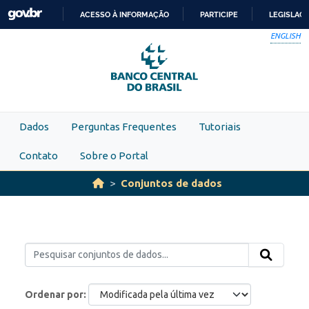
Skip to main content
ACESSO À INFORMAÇÃO
PARTICIPE
LEGISLAÇ
IR
ENGLISH
PARA
O
CONTEÚDO
Dados
Perguntas Frequentes
Tutoriais
Contato
Sobre o Portal
Conjuntos de dados
Ordenar por