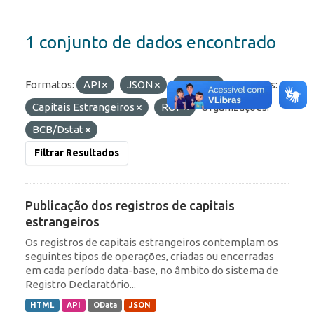
1 conjunto de dados encontrado
Formatos:
API
JSON
OData
Etiquetas:
Capitais Estrangeiros
ROF
Organizações:
BCB/Dstat
Filtrar Resultados
Publicação dos registros de capitais
estrangeiros
Os registros de capitais estrangeiros contemplam os
seguintes tipos de operações, criadas ou encerradas
em cada período data-base, no âmbito do sistema de
Registro Declaratório...
HTML
API
OData
JSON