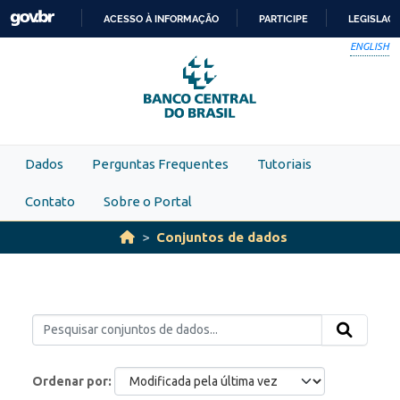
Skip to main content
ACESSO À INFORMAÇÃO
PARTICIPE
LEGISLAÇ
IR
ENGLISH
PARA
O
CONTEÚDO
Dados
Perguntas Frequentes
Tutoriais
Contato
Sobre o Portal
Conjuntos de dados
Ordenar por