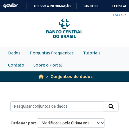
Skip to main content
ACESSO À INFORMAÇÃO
PARTICIPE
LEGISLAÇ
IR
ENGLISH
PARA
O
CONTEÚDO
Dados
Perguntas Frequentes
Tutoriais
Contato
Sobre o Portal
Conjuntos de dados
Ordenar por