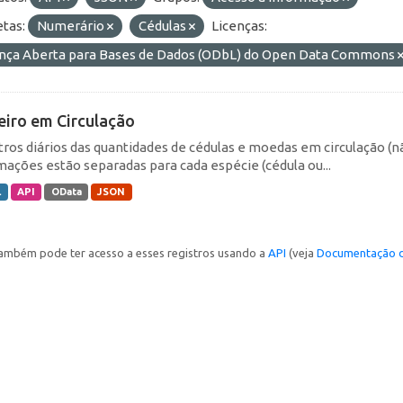
etas:
Numerário
Cédulas
Licenças:
ença Aberta para Bases de Dados (ODbL) do Open Data Commons
eiro em Circulação
tros diários das quantidades de cédulas e moedas em circulação (
mações estão separadas para cada espécie (cédula ou...
L
API
OData
JSON
ambém pode ter acesso a esses registros usando a
API
(veja
Documentação d