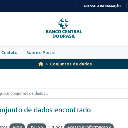
ACESSO À INFORMAÇÃO
IR
PARA
O
CONTEÚDO
Contato
Sobre o Portal
Conjuntos de dados
onjunto de dados encontrado
tos:
API
JSON
Grupos:
Acesso à Informação