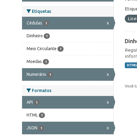
Etiqu
Etiquetas
Lic
Cédulas
x
1
Dinheiro
1
Dinh
Meio Circulante
1
Regis
infor
Moedas
1
HTM
Numerário
x
1
Você t
Formatos
API
x
1
HTML
1
JSON
x
1