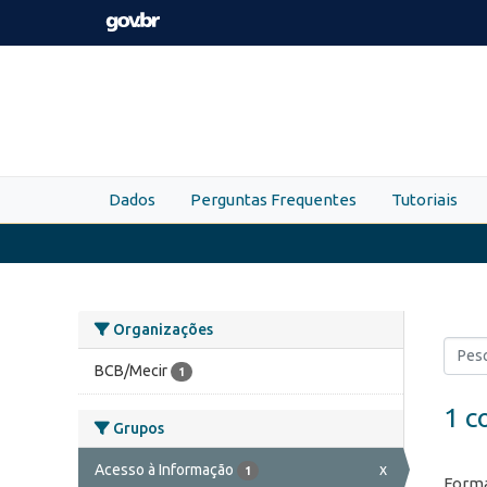
Skip to main content
Dados
Perguntas Frequentes
Tutoriais
Organizações
BCB/Mecir
1
1 c
Grupos
Acesso à Informação
x
1
Forma