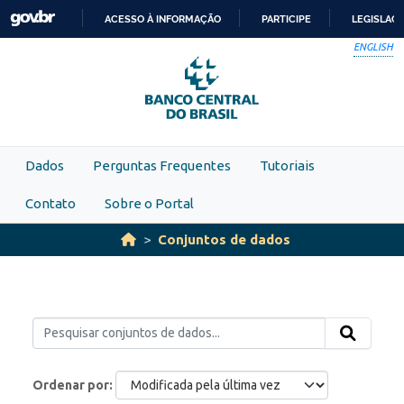
Skip to main content
ACESSO À INFORMAÇÃO
PARTICIPE
LEGISLAÇ
IR
ENGLISH
PARA
O
CONTEÚDO
Dados
Perguntas Frequentes
Tutoriais
Contato
Sobre o Portal
Conjuntos de dados
Ordenar por