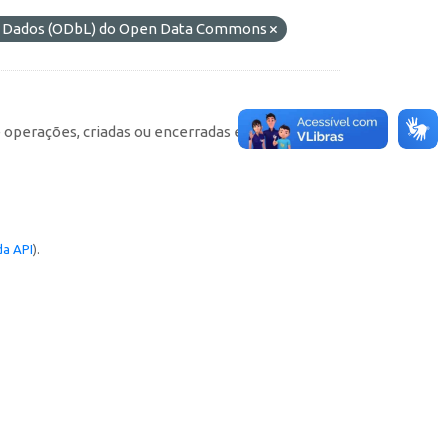
de Dados (ODbL) do Open Data Commons
e operações, criadas ou encerradas em cada
a API
).