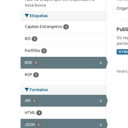
essa busca
Organ
Etiquetas
Capitais Estrangeiros
1
Publ
Os re
IED
1
perío
Portfólio
1
HTM
RDE
x
1
Você t
ROF
1
Formatos
API
x
1
HTML
1
JSON
x
1