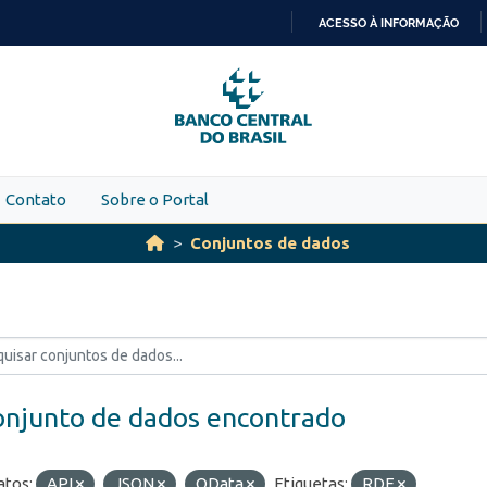
ACESSO À INFORMAÇÃO
IR
PARA
O
CONTEÚDO
Contato
Sobre o Portal
Conjuntos de dados
onjunto de dados encontrado
tos:
API
JSON
OData
Etiquetas:
RDE