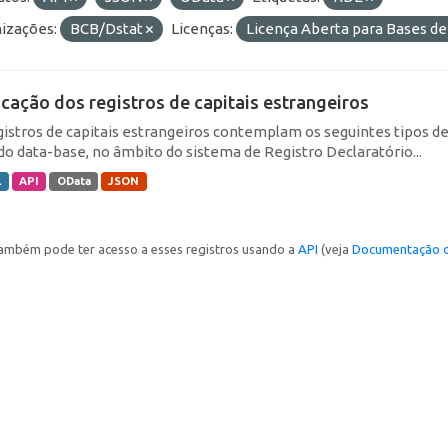
izações:
BCB/Dstat
Licenças:
Licença Aberta para Bases 
icação dos registros de capitais estrangeiros
gistros de capitais estrangeiros contemplam os seguintes tipos d
do data-base, no âmbito do sistema de Registro Declaratório...
L
API
OData
JSON
ambém pode ter acesso a esses registros usando a
API
(veja
Documentação d