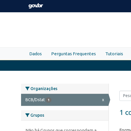
Skip to main content
Dados
Perguntas Frequentes
Tutoriais
Organizações
BCB/Dstat
x
1
1 c
Grupos
Forma
Não há Grupos que correspondam a