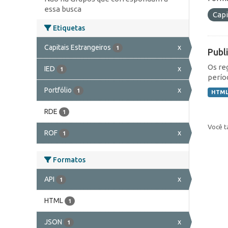
essa busca
Capi
Etiquetas
Capitais Estrangeiros
x
1
Publ
Os re
IED
x
1
perío
Portfólio
x
1
HTM
RDE
1
Você t
ROF
x
1
Formatos
API
x
1
HTML
1
JSON
x
1