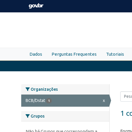
Skip to main content
Dados
Perguntas Frequentes
Tutoriais
Organizações
BCB/Dstat
x
1
1 c
Grupos
Forma
Não há Grupos que correspondam a