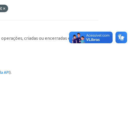
at
e operações, criadas ou encerradas em cada
a API
).