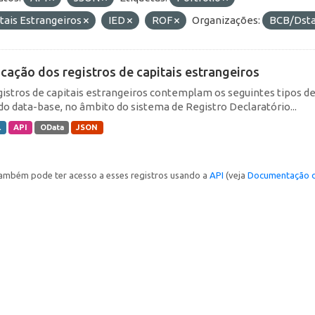
tais Estrangeiros
IED
ROF
Organizações:
BCB/Dst
icação dos registros de capitais estrangeiros
gistros de capitais estrangeiros contemplam os seguintes tipos d
do data-base, no âmbito do sistema de Registro Declaratório...
L
API
OData
JSON
ambém pode ter acesso a esses registros usando a
API
(veja
Documentação d