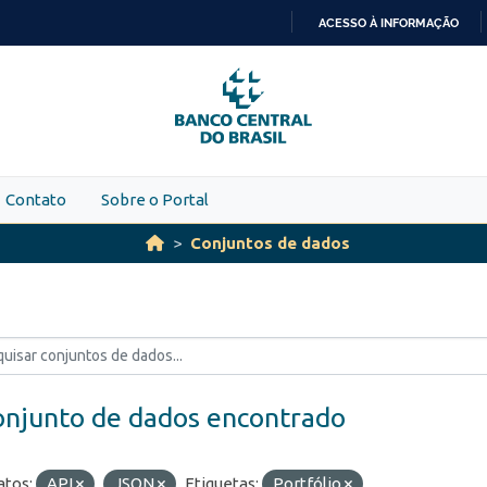
ACESSO À INFORMAÇÃO
IR
PARA
O
CONTEÚDO
Contato
Sobre o Portal
Conjuntos de dados
onjunto de dados encontrado
tos:
API
JSON
Etiquetas:
Portfólio