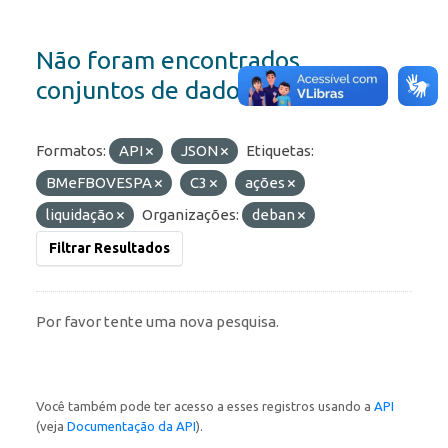
Não foram encontrados
conjuntos de dados
Formatos:
API
JSON
Etiquetas:
BMeFBOVESPA
C3
ações
liquidação
Organizações:
deban
Filtrar Resultados
Por favor tente uma nova pesquisa.
Você também pode ter acesso a esses registros usando a
API
(veja
Documentação da API
).