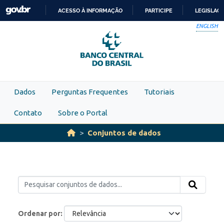
Skip to main content
ACESSO À INFORMAÇÃO
PARTICIPE
LEGISLAÇ
IR
ENGLISH
PARA
O
CONTEÚDO
Dados
Perguntas Frequentes
Tutoriais
Contato
Sobre o Portal
Conjuntos de dados
Ordenar por