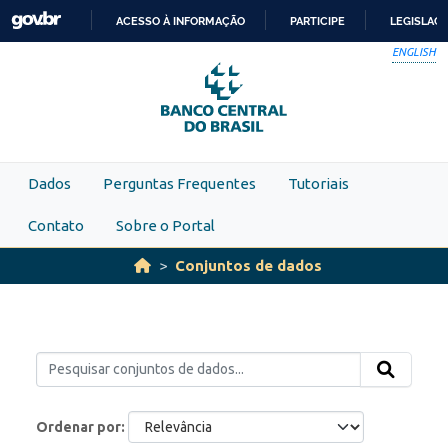
Skip to main content
ACESSO À INFORMAÇÃO
PARTICIPE
LEGISLAÇ
IR
ENGLISH
PARA
O
CONTEÚDO
Dados
Perguntas Frequentes
Tutoriais
Contato
Sobre o Portal
Conjuntos de dados
Ordenar por