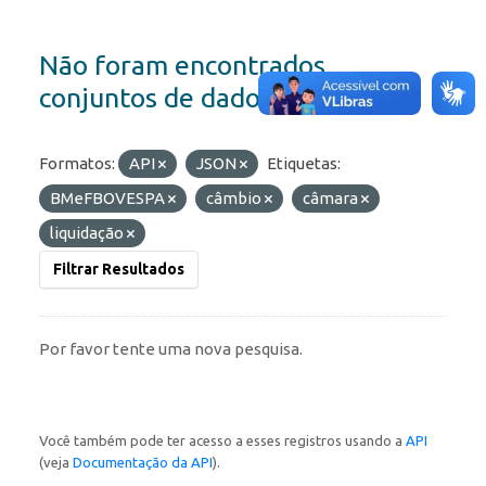
Não foram encontrados
conjuntos de dados
Formatos:
API
JSON
Etiquetas:
BMeFBOVESPA
câmbio
câmara
liquidação
Filtrar Resultados
Por favor tente uma nova pesquisa.
Você também pode ter acesso a esses registros usando a
API
(veja
Documentação da API
).