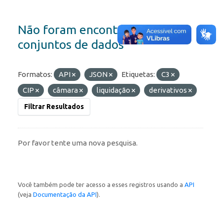
Não foram encontrados
conjuntos de dados
Formatos:
API
JSON
Etiquetas:
C3
CIP
câmara
liquidação
derivativos
Filtrar Resultados
Por favor tente uma nova pesquisa.
Você também pode ter acesso a esses registros usando a
API
(veja
Documentação da API
).