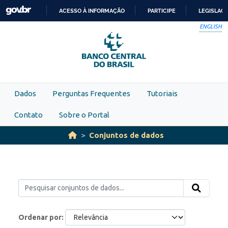
Skip to main content
ACESSO À INFORMAÇÃO
PARTICIPE
LEGISLAÇ
IR
ENGLISH
PARA
O
CONTEÚDO
Dados
Perguntas Frequentes
Tutoriais
Contato
Sobre o Portal
Conjuntos de dados
Ordenar por