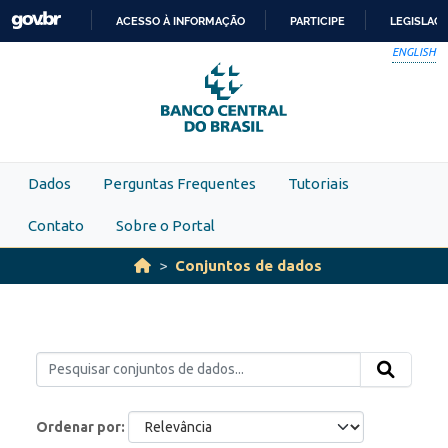
Skip to main content
ACESSO À INFORMAÇÃO
PARTICIPE
LEGISLAÇ
IR
ENGLISH
PARA
O
CONTEÚDO
Dados
Perguntas Frequentes
Tutoriais
Contato
Sobre o Portal
Conjuntos de dados
Ordenar por