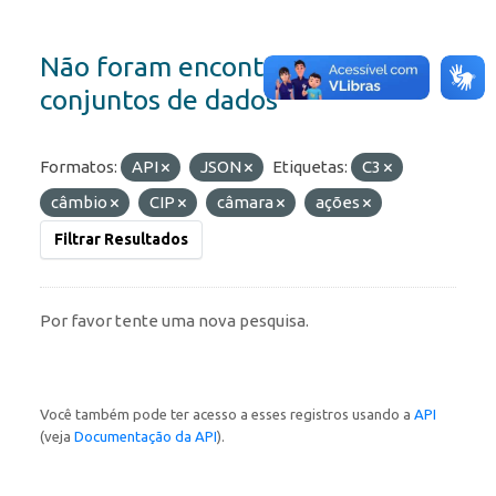
Não foram encontrados
conjuntos de dados
Formatos:
API
JSON
Etiquetas:
C3
câmbio
CIP
câmara
ações
Filtrar Resultados
Por favor tente uma nova pesquisa.
Você também pode ter acesso a esses registros usando a
API
(veja
Documentação da API
).