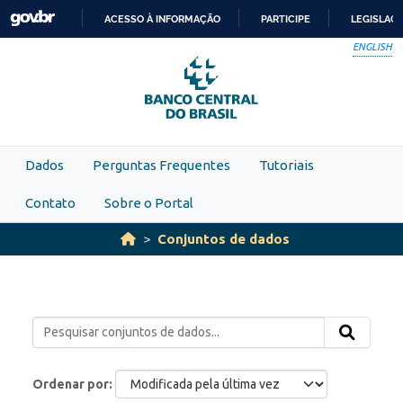
Skip to main content
ACESSO À INFORMAÇÃO
PARTICIPE
LEGISLAÇ
IR
ENGLISH
PARA
O
CONTEÚDO
Dados
Perguntas Frequentes
Tutoriais
Contato
Sobre o Portal
Conjuntos de dados
Ordenar por