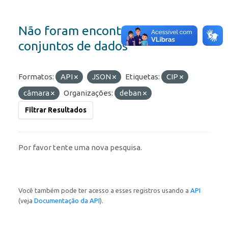
Não foram encontrados
conjuntos de dados
Formatos:
API
JSON
Etiquetas:
CIP
câmara
Organizações:
deban
Filtrar Resultados
Por favor tente uma nova pesquisa.
Você também pode ter acesso a esses registros usando a
API
(veja
Documentação da API
).