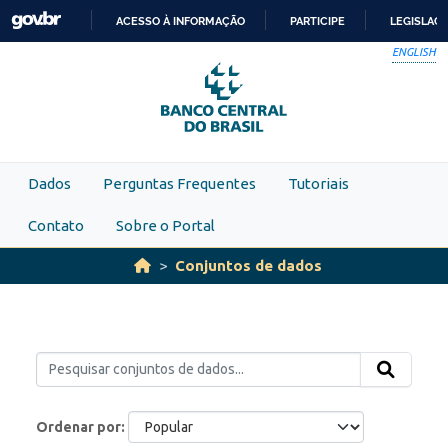
Skip to main content
ACESSO À INFORMAÇÃO
PARTICIPE
LEGISLAÇ
IR
ENGLISH
PARA
O
CONTEÚDO
Dados
Perguntas Frequentes
Tutoriais
Contato
Sobre o Portal
Conjuntos de dados
Ordenar por