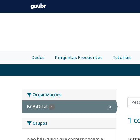
Skip to main content
Dados
Perguntas Frequentes
Tutoriais
Organizações
BCB/Dstat
x
1
1 c
Grupos
Forma
Não há Grupos que correspondam a