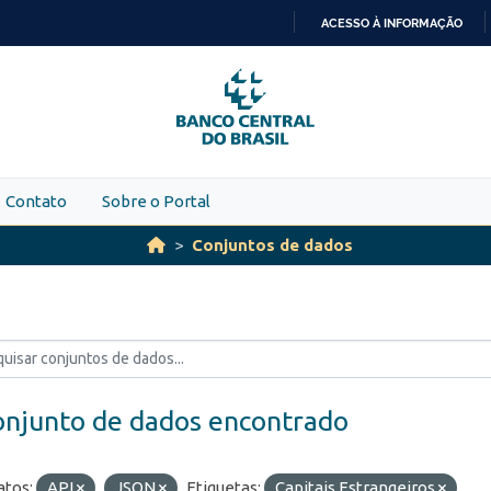
ACESSO À INFORMAÇÃO
IR
PARA
O
CONTEÚDO
Contato
Sobre o Portal
Conjuntos de dados
onjunto de dados encontrado
tos:
API
JSON
Etiquetas:
Capitais Estrangeiros