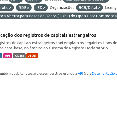
fólio
RDE
IED
Organizações:
BCB/Dstat
Licenç
ença Aberta para Bases de Dados (ODbL) do Open Data Commons
icação dos registros de capitais estrangeiros
gistros de capitais estrangeiros contemplam os seguintes tipos d
do data-base, no âmbito do sistema de Registro Declaratório...
L
API
OData
JSON
ambém pode ter acesso a esses registros usando a
API
(veja
Documentação d