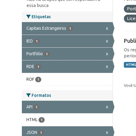
essa busca
Port
Etiquetas
Lic
Capitais Estrangeiros
x
1
Publ
IED
x
1
Os re
Portfólio
x
1
perío
HTM
RDE
x
1
ROF
1
Você t
Formatos
API
x
1
HTML
1
JSON
x
1