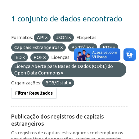
1 conjunto de dados encontrado
Formatos:
API
JSON
Etiquetas:
Capitais Estrangeiros
Portfólio
RDE
IED
ROF
Licenças:
Licença Aberta para Bases de Dados (ODbL) do
Open Data Commons
Organizações:
BCB/Dstat
Filtrar Resultados
Publicação dos registros de capitais
estrangeiros
Os registros de capitais estrangeiros contemplam os
seguintes tipos de operações, criadas ou encerradas