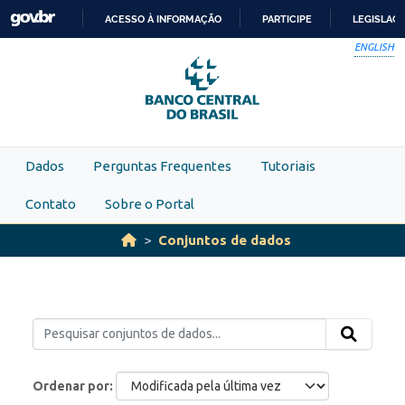
Skip to main content
ACESSO À INFORMAÇÃO
PARTICIPE
LEGISLAÇ
IR
ENGLISH
PARA
O
CONTEÚDO
Dados
Perguntas Frequentes
Tutoriais
Contato
Sobre o Portal
Conjuntos de dados
Ordenar por