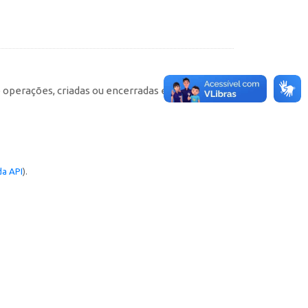
e operações, criadas ou encerradas em cada
a API
).