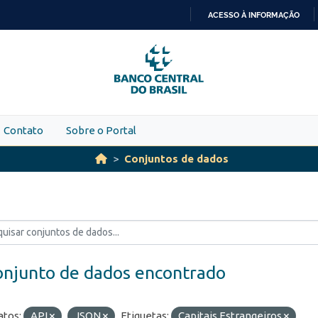
ACESSO À INFORMAÇÃO
IR
PARA
O
CONTEÚDO
Contato
Sobre o Portal
Conjuntos de dados
onjunto de dados encontrado
tos:
API
JSON
Etiquetas:
Capitais Estrangeiros