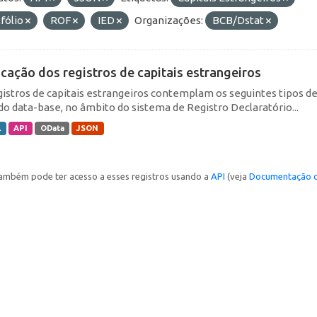
fólio
ROF
IED
Organizações:
BCB/Dstat
icação dos registros de capitais estrangeiros
gistros de capitais estrangeiros contemplam os seguintes tipos d
do data-base, no âmbito do sistema de Registro Declaratório...
L
API
OData
JSON
ambém pode ter acesso a esses registros usando a
API
(veja
Documentação d