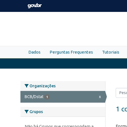
Skip to main content
Dados
Perguntas Frequentes
Tutoriais
Organizações
BCB/Dstat
x
1
1 c
Grupos
Forma
Não há Grupos que correspondam a