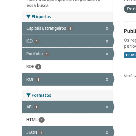
essa busca
Port
Etiquetas
Capitais Estrangeiros
x
1
Publ
Os re
IED
x
1
perío
Portfólio
x
1
HTM
RDE
1
Você t
ROF
x
1
Formatos
API
x
1
HTML
1
JSON
x
1