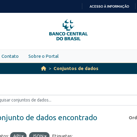
ACESSO À INFORMAÇÃO
IR
PARA
O
CONTEÚDO
Contato
Sobre o Portal
Conjuntos de dados
onjunto de dados encontrado
Ord
tos:
API
JSON
Etiquetas: