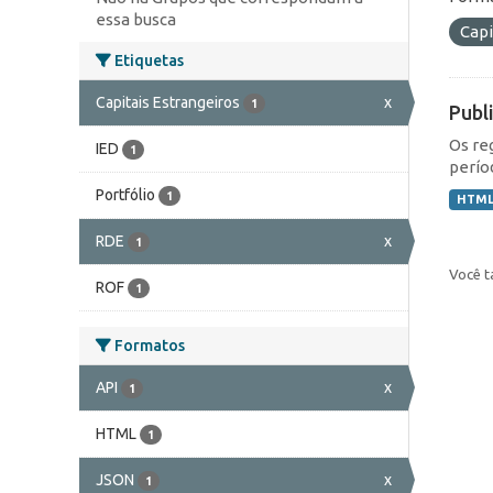
essa busca
Capi
Etiquetas
Capitais Estrangeiros
x
1
Publ
Os re
IED
1
perío
Portfólio
1
HTM
RDE
x
1
Você t
ROF
1
Formatos
API
x
1
HTML
1
JSON
x
1