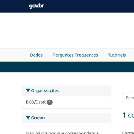
Skip to main content
Dados
Perguntas Frequentes
Tutoriais
Organizações
BCB/Dstat
1
1 c
Grupos
Forma
Não há Grupos que correspondam a