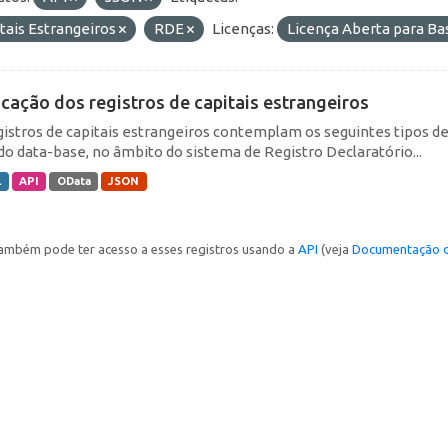
tais Estrangeiros
RDE
Licenças:
Licença Aberta para B
icação dos registros de capitais estrangeiros
gistros de capitais estrangeiros contemplam os seguintes tipos d
do data-base, no âmbito do sistema de Registro Declaratório...
L
API
OData
JSON
ambém pode ter acesso a esses registros usando a
API
(veja
Documentação d