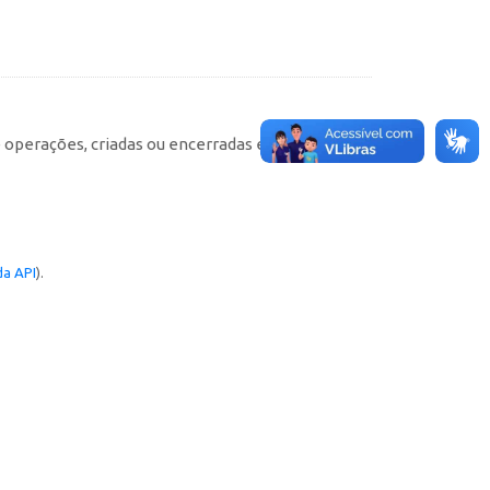
e operações, criadas ou encerradas em cada
a API
).