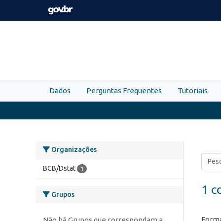
Skip to main content
Dados
Perguntas Frequentes
Tutoriais
Organizações
BCB/Dstat
1
1 c
Grupos
Forma
Não há Grupos que correspondam a