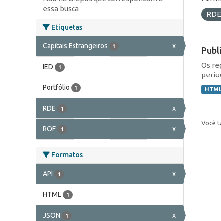
essa busca
RD
Etiquetas
Capitais Estrangeiros
x
1
Publ
Os re
IED
1
perío
Portfólio
1
HTM
RDE
x
1
Você t
ROF
x
1
Formatos
API
x
1
HTML
1
JSON
x
1