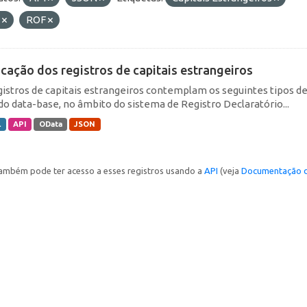
E
ROF
icação dos registros de capitais estrangeiros
gistros de capitais estrangeiros contemplam os seguintes tipos d
do data-base, no âmbito do sistema de Registro Declaratório...
L
API
OData
JSON
ambém pode ter acesso a esses registros usando a
API
(veja
Documentação d