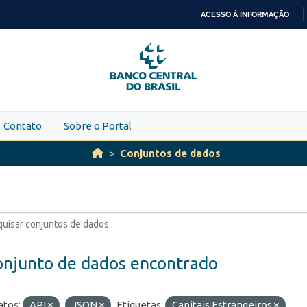
ACESSO À INFORMAÇÃO
IR
PARA
O
CONTEÚDO
Contato
Sobre o Portal
Conjuntos de dados
onjunto de dados encontrado
tos:
API
JSON
Etiquetas:
Capitais Estrangeiros