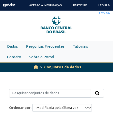
Skip to main content
ACESSO À INFORMAÇÃO
PARTICIPE
LEGISLAÇ
IR
ENGLISH
PARA
O
CONTEÚDO
Dados
Perguntas Frequentes
Tutoriais
Contato
Sobre o Portal
Conjuntos de dados
Ordenar por