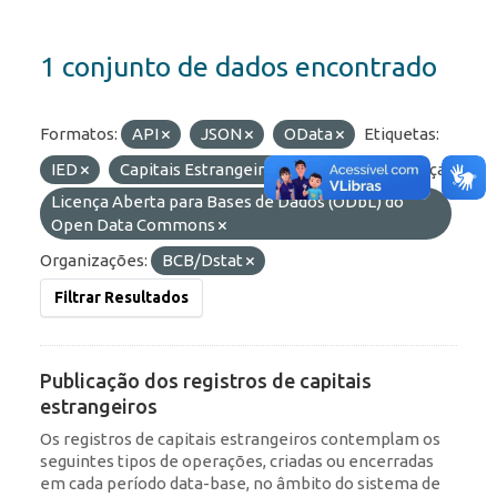
1 conjunto de dados encontrado
Formatos:
API
JSON
OData
Etiquetas:
IED
Capitais Estrangeiros
RDE
Licenças:
Licença Aberta para Bases de Dados (ODbL) do
Open Data Commons
Organizações:
BCB/Dstat
Filtrar Resultados
Publicação dos registros de capitais
estrangeiros
Os registros de capitais estrangeiros contemplam os
seguintes tipos de operações, criadas ou encerradas
em cada período data-base, no âmbito do sistema de