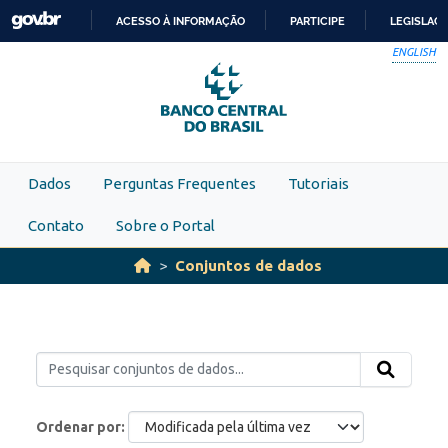
Skip to main content
ACESSO À INFORMAÇÃO
PARTICIPE
LEGISLAÇ
IR
ENGLISH
PARA
O
CONTEÚDO
Dados
Perguntas Frequentes
Tutoriais
Contato
Sobre o Portal
Conjuntos de dados
Ordenar por