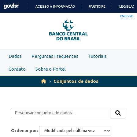
Skip to main content
ACESSO À INFORMAÇÃO
PARTICIPE
LEGISLAÇ
IR
ENGLISH
PARA
O
CONTEÚDO
Dados
Perguntas Frequentes
Tutoriais
Contato
Sobre o Portal
Conjuntos de dados
Ordenar por