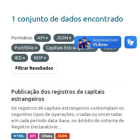
1 conjunto de dados encontrado
Formatos:
API
JSON
Etiquetas:
Portfólio
Capitais Estrangeiros
RDE
IED
ROF
Filtrar Resultados
Publicação dos registros de capitais
estrangeiros
Os registros de capitais estrangeiros contemplam os
seguintes tipos de operações, criadas ou encerradas
em cada período data-base, no âmbito do sistema de
Registro Declaratório...
HTML
API
OData
JSON