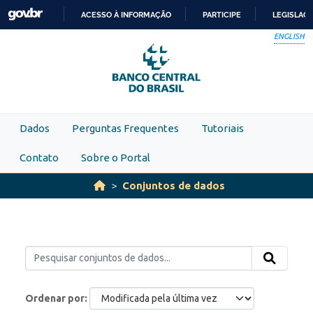
Skip to main content
ACESSO À INFORMAÇÃO
PARTICIPE
LEGISLAÇ
IR
ENGLISH
PARA
O
CONTEÚDO
Dados
Perguntas Frequentes
Tutoriais
Contato
Sobre o Portal
Conjuntos de dados
Ordenar por