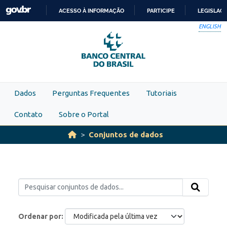
Skip to main content
ACESSO À INFORMAÇÃO
PARTICIPE
LEGISLAÇ
IR
ENGLISH
PARA
O
CONTEÚDO
Dados
Perguntas Frequentes
Tutoriais
Contato
Sobre o Portal
Conjuntos de dados
Ordenar por