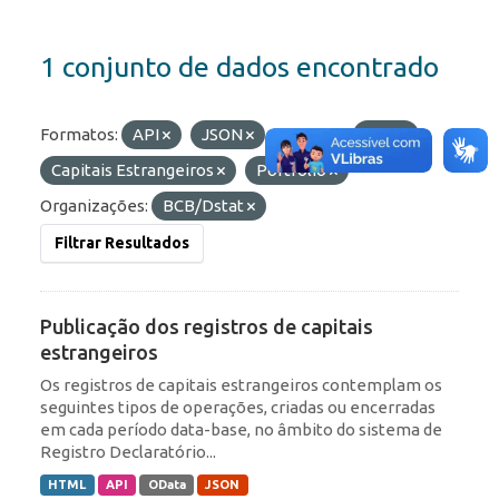
1 conjunto de dados encontrado
Formatos:
API
JSON
Etiquetas:
ROF
Capitais Estrangeiros
Portfólio
Organizações:
BCB/Dstat
Filtrar Resultados
Publicação dos registros de capitais
estrangeiros
Os registros de capitais estrangeiros contemplam os
seguintes tipos de operações, criadas ou encerradas
em cada período data-base, no âmbito do sistema de
Registro Declaratório...
HTML
API
OData
JSON