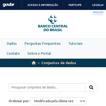
Skip to main content
ACESSO À INFORMAÇÃO
PARTICIPE
LEGISLAÇ
IR
ENGLISH
PARA
O
CONTEÚDO
Dados
Perguntas Frequentes
Tutoriais
Contato
Sobre o Portal
Conjuntos de dados
Ordenar por