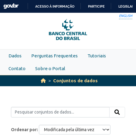
Skip to main content
ACESSO À INFORMAÇÃO
PARTICIPE
LEGISLAÇ
IR
ENGLISH
PARA
O
CONTEÚDO
Dados
Perguntas Frequentes
Tutoriais
Contato
Sobre o Portal
Conjuntos de dados
Ordenar por