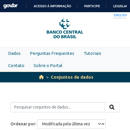
Skip to main content
ACESSO À INFORMAÇÃO
PARTICIPE
LEGISLAÇ
IR
ENGLISH
PARA
O
CONTEÚDO
Dados
Perguntas Frequentes
Tutoriais
Contato
Sobre o Portal
Conjuntos de dados
Ordenar por