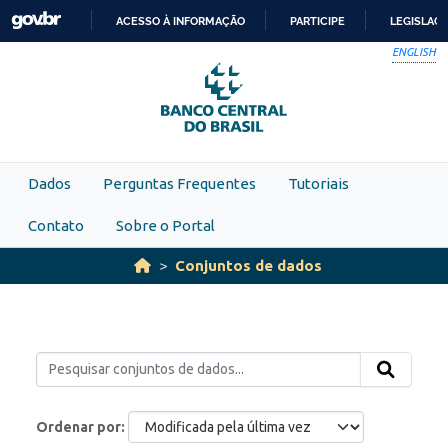
Skip to main content
ACESSO À INFORMAÇÃO
PARTICIPE
LEGISLAÇ
IR
ENGLISH
PARA
O
CONTEÚDO
Dados
Perguntas Frequentes
Tutoriais
Contato
Sobre o Portal
Conjuntos de dados
Ordenar por