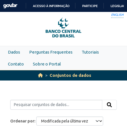
Skip to main content
ACESSO À INFORMAÇÃO
PARTICIPE
LEGISLAÇ
IR
ENGLISH
PARA
O
CONTEÚDO
Dados
Perguntas Frequentes
Tutoriais
Contato
Sobre o Portal
Conjuntos de dados
Ordenar por