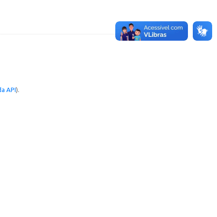
a API
).