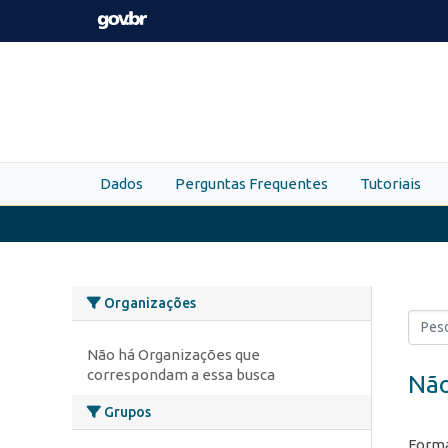
Skip to main content
Dados
Perguntas Frequentes
Tutoriais
Organizações
Não há Organizações que
correspondam a essa busca
Não
Grupos
Forma