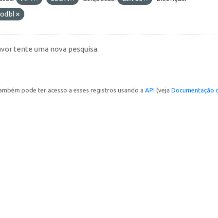
-odbl
avor tente uma nova pesquisa.
ambém pode ter acesso a esses registros usando a
API
(veja
Documentação d