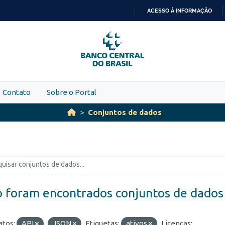
ACESSO À INFORMAÇÃO
IR
PARA
O
CONTEÚDO
Contato
Sobre o Portal
Conjuntos de dados
 foram encontrados conjuntos de dados
tos:
API
JSON
Etiquetas:
ativos
Licenças: