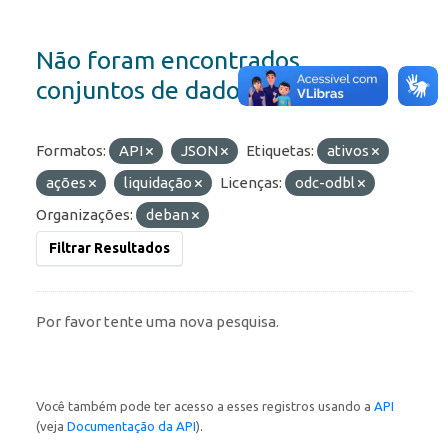
Não foram encontrados
conjuntos de dados
Formatos:
API
JSON
Etiquetas:
ativos
ações
liquidação
Licenças:
odc-odbl
Organizações:
deban
Filtrar Resultados
Por favor tente uma nova pesquisa.
Você também pode ter acesso a esses registros usando a
API
(veja
Documentação da API
).