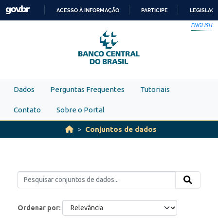
Skip to main content
ACESSO À INFORMAÇÃO
PARTICIPE
LEGISLAÇ
IR
ENGLISH
PARA
O
CONTEÚDO
Dados
Perguntas Frequentes
Tutoriais
Contato
Sobre o Portal
Conjuntos de dados
Ordenar por