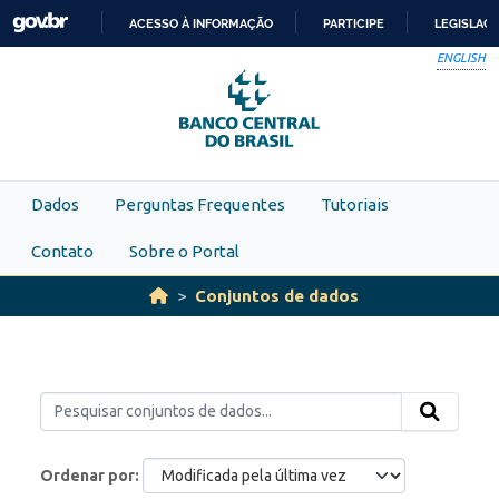
Skip to main content
ACESSO À INFORMAÇÃO
PARTICIPE
LEGISLAÇ
IR
ENGLISH
PARA
O
CONTEÚDO
Dados
Perguntas Frequentes
Tutoriais
Contato
Sobre o Portal
Conjuntos de dados
Ordenar por