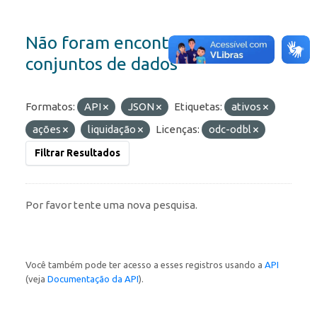
Não foram encontrados
conjuntos de dados
Formatos:
API
JSON
Etiquetas:
ativos
ações
liquidação
Licenças:
odc-odbl
Filtrar Resultados
Por favor tente uma nova pesquisa.
Você também pode ter acesso a esses registros usando a
API
(veja
Documentação da API
).