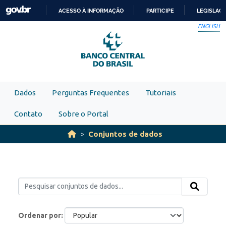
Skip to main content
ACESSO À INFORMAÇÃO
PARTICIPE
LEGISLAÇ
IR
ENGLISH
PARA
O
CONTEÚDO
Dados
Perguntas Frequentes
Tutoriais
Contato
Sobre o Portal
Conjuntos de dados
Ordenar por