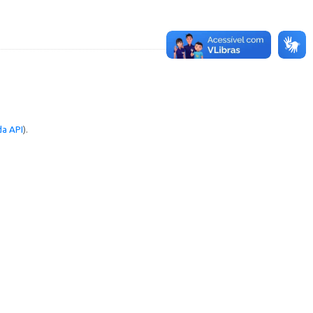
a API
).