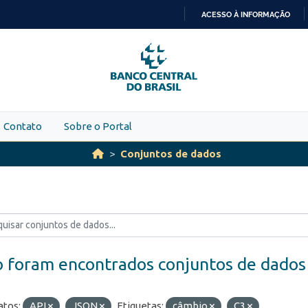
ACESSO À INFORMAÇÃO
IR
PARA
O
CONTEÚDO
Contato
Sobre o Portal
Conjuntos de dados
 foram encontrados conjuntos de dados
tos:
API
JSON
Etiquetas:
câmbio
C3