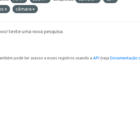
os
câmara
avor tente uma nova pesquisa.
ambém pode ter acesso a esses registros usando a
API
(veja
Documentação d