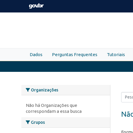
Skip to main content
Dados
Perguntas Frequentes
Tutoriais
Organizações
Não há Organizações que
correspondam a essa busca
Não
Grupos
Forma