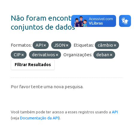
Não foram encontrados
conjuntos de dados
Formatos:
API
JSON
Etiquetas:
câmbio
CIP
derivativos
Organizações:
deban
Filtrar Resultados
Por favor tente uma nova pesquisa.
Você também pode ter acesso a esses registros usando a
API
(veja
Documentação da API
).