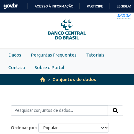
Skip to main content
ACESSO À INFORMAÇÃO
PARTICIPE
LEGISLAÇ
IR
ENGLISH
PARA
O
CONTEÚDO
Dados
Perguntas Frequentes
Tutoriais
Contato
Sobre o Portal
Conjuntos de dados
Ordenar por