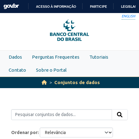
Skip to main content
ACESSO À INFORMAÇÃO
PARTICIPE
LEGISLAÇ
IR
ENGLISH
PARA
O
CONTEÚDO
Dados
Perguntas Frequentes
Tutoriais
Contato
Sobre o Portal
Conjuntos de dados
Ordenar por