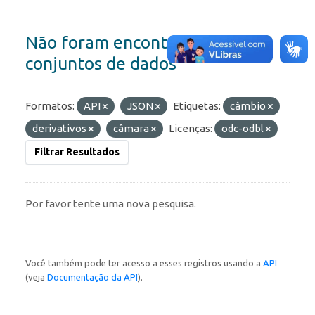
Não foram encontrados
conjuntos de dados
Formatos:
API
JSON
Etiquetas:
câmbio
derivativos
câmara
Licenças:
odc-odbl
Filtrar Resultados
Por favor tente uma nova pesquisa.
Você também pode ter acesso a esses registros usando a
API
(veja
Documentação da API
).