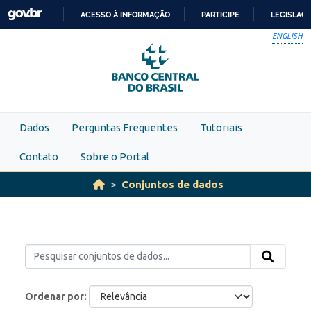
Skip to main content
ACESSO À INFORMAÇÃO
PARTICIPE
LEGISLAÇ
IR
ENGLISH
PARA
O
CONTEÚDO
Dados
Perguntas Frequentes
Tutoriais
Contato
Sobre o Portal
Conjuntos de dados
Ordenar por