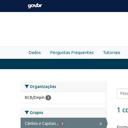
Skip to main content
Dados
Perguntas Frequentes
Tutoriais
Organizações
BCB/Depin
1
1 c
Grupos
Câmbio e Capitais...
x
1
Forma