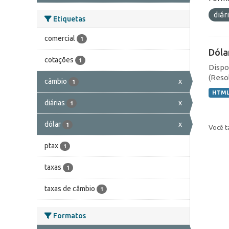
diár
Etiquetas
comercial
1
Dóla
cotações
1
Dispo
(Resol
câmbio
x
1
HTM
diárias
x
1
dólar
x
1
Você t
ptax
1
taxas
1
taxas de câmbio
1
Formatos