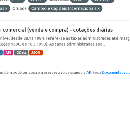
ias
Grupos:
Câmbio e Capitais Internacionais
r comercial (venda e compra) - cotações diárias
nível desde 28.11.1984, refere-se às taxas administradas até março 
ução 1690, de 18.3.1990). As taxas administradas são...
L
API
OData
JSON
ambém pode ter acesso a esses registros usando a
API
(veja
Documentação d