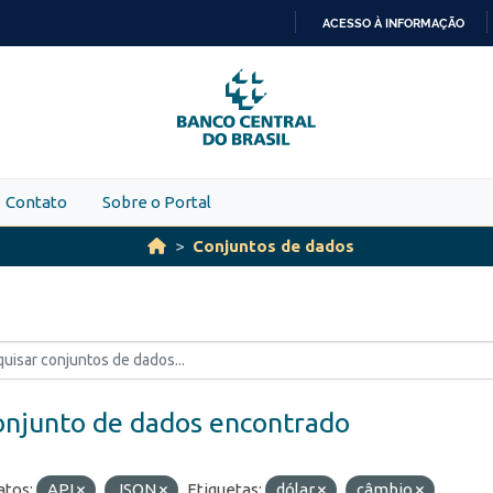
ACESSO À INFORMAÇÃO
IR
PARA
O
CONTEÚDO
Contato
Sobre o Portal
Conjuntos de dados
onjunto de dados encontrado
tos:
API
JSON
Etiquetas:
dólar
câmbio